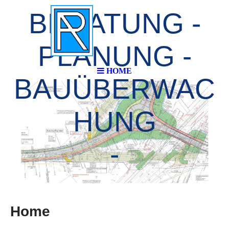
BERATUNG -
PLANUNG -
HOME
BAUÜBERWAC
HUNG
-
Home